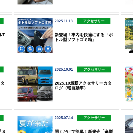
2025.11.13
アクセサリー
ルT
新登場！車内を快適にする「ボ
トル型ソフトゴミ箱」
2025.10.01
アクセサリー
カタ
2025.10最新アクセサリーカタ
ログ（軽自動車）
2025.07.14
アクセサリー
『Ｓ
開くだけで簡単！新発売「傘型