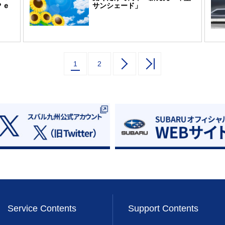
Ｐｅ
サンシェード」
1
2
Service Contents
Support Contents