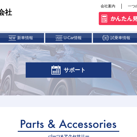
会社案内
一つ
会社
新車情報
U-Car情報
試乗車情報
ス&クレジット
パーツ・アクセサリー
サポート
権解除について
ト大分
大分店
大分東店
別府店
パーツ&アクセサリー