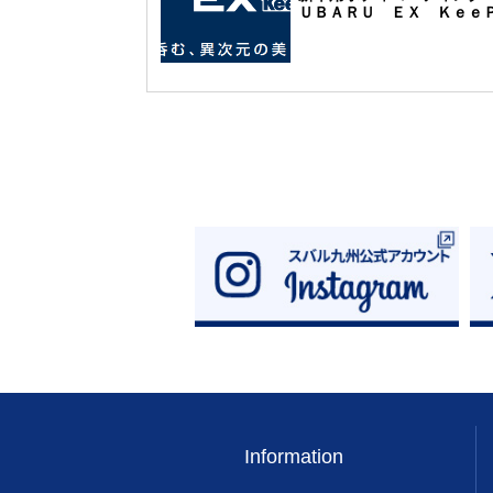
ＵＢＡＲＵ ＥＸ Ｋｅｅ
ｒ』発売のご案内
Information