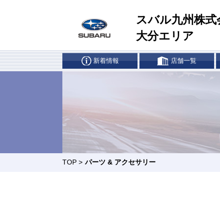
スバル九州株式
大分エリア
新着情報
店舗一覧
車検・点検はマイスバルへ
リー
リコール
所有
別府店
中津店
日田店
カースポッ
TOP
>
パーツ & アクセサリー