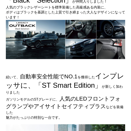
「Black Selection」
が仲間入りしました！
人気のブラックレザーシートを標準装備した高級感ある内装に、
ボディはブラックを基調とした上質で引き締まった大人なデザインになって
います！
インプレ
自動車安全性能でNO.1
続いて、
を獲得した
ッサに、「ST Smart Edition」
が新しく加わ
りました
人気のLEDフロントフォ
ガソリンモデルのSTグレードに、
グランプやアイサイトセイフティプラス
などを装備
した
魅力がたっぷりの特別な一台です。