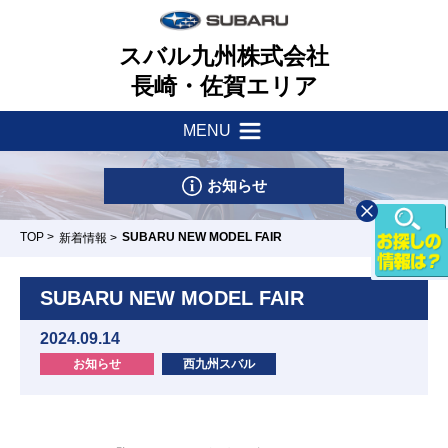
スバル九州株式会社
長崎・佐賀エリア
MENU
新着情報
会社案内
お知らせ
サポート・他
健康経営理念
TOP
>
SUBARU NEW MODEL FAIR
新着情報
>
店舗一覧
一つのいのちプロジェクト
車検・点検はマイスバルへ
SUBARU NEW MODEL FAIR
リース&クレジット
新車情報
採用情報
2024.09.14
パーツ・アクセサリー
お知らせ
西九州スバル
U-Car情報
お問い合わせ
スバル自動車保険
長崎時津店
佐世保日宇店
諌早店
佐賀店/カー
武雄店
スポット佐賀
試乗車情報
リコール