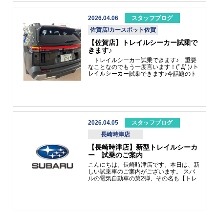
ど、緊急のご用命については、マイスバル
アプリの「コンタクトボタン」をタップ。
または、SUBARU安心ほっとライン：
2026.04.06
スタッフブログ
「0120-78-2215」をご活用ください。
佐賀店/カースポット佐賀
【佐賀店】トレイルシーカー試乗で
きます♪
トレイルシーカー試乗できます♪ 重要
なことなのでもう一度言います！(ﾟДﾟ)ﾉト
レイルシーカー試乗できます♪今話題のト
レイルシーカーぜひとも乗っていただきた
い一台です(ﾟДﾟ)ﾉトレイルシーカー ET-
HS 18インチホイール車リヤのランプも
カッコいい( *´艸｀) 乗っていただくとわか
りますが余裕のあるトルクとパワーでどこ
でも、どこまででも行きたくなるような
EV車です♪ ぜひ一度体感試乗を佐賀店でさ
2026.04.05
スタッフブログ
れてみてください(^^♪現在スバル九州誕生
長崎時津店
フェアも行っております♪ご来場記念品と
してオリジナルスバル九州ステッカー、ご
【長崎時津店】新型トレイルシーカ
試乗・査定でスバル九州オリジナルボトル
ー 試乗のご案内
ティッシュプレゼントしてます。ご試乗は
お気軽に店頭スタッフにてお申し付けくだ
こんにちは。長崎時津店です。本日は、新
さい！！ 佐賀店スタッフ一同元気にお出
しい試乗車のご案内がございます。 スバ
迎えいたします♪
ルの電気自動車の第2弾、その名も【トレ
イルシーカー】です！！4月9日より発
表・発売開始を予定しております。ソルテ
ラに続く第2弾の電気自動車で、アウトド
アでの機能性の高さと日常的な使いやすさ
を両立したSUV車です。電気自動車にご興