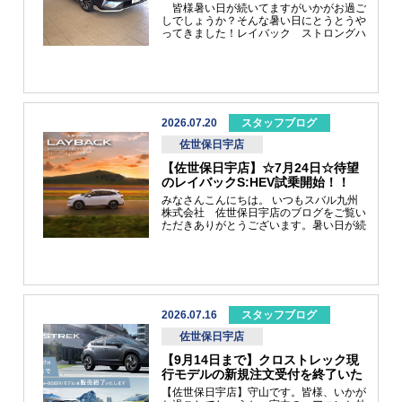
おにぎりも１００円では買えなくなって
皆様暑い日が続いてますがいかがお過ご
２００円の時代ですもんね(*_*)
しでしょうか？そんな暑い日にとうとうや
ってきました！レイバック ストロングハ
イブリッド搭載モデル！ LEVORG
LAYBACK Premium Black S:HEV EXモ
デル名長っ！と思われたそこのあなた！ぜ
ひご試乗しに来てください！！暑い夏を吹
き飛ばすような軽快な走りをしてくれま
す！涼しいショールームでアイスコーヒー
でも飲みながらいかがでしょうか？佐賀店
2026.07.20
スタッフブログ
スタッフ一同笑顔でお迎えいたします。
佐世保日宇店
【佐世保日宇店】☆7月24日☆待望
のレイバックS:HEV試乗開始！！
みなさんこんにちは。 いつもスバル九州
株式会社 佐世保日宇店のブログをご覧い
ただきありがとうございます。暑い日が続
きますが、お元気にお過ごしでいらっしゃ
いますでしょうか。早速ではございます
が、待望のレイバックにストロングハイブ
リッドがデビューしたことは、ご存じの方
も多いことかと思います。皆さん、大変お
待たせいたしました！！いよいよ店舗に展
示車兼試乗車が参ります！！7月23日店舗
2026.07.16
スタッフブログ
到着（展示予定）7月24日試乗開始！！の
佐世保日宇店
スケジュールで進めて参ります。ぜひご来
店いただき、レイバックの質感の高さをご
【9月14日まで】クロストレック現
体感ください。事前に試乗したスタッフ
行モデルの新規注文受付を終了いた
は、走行安定性能、静粛性、内装、燃費性
します。
能、etc全方向における質感の高さと深化
【佐世保日宇店】守山です。皆様、いかが
に、強い衝撃！！を受けております。＜展