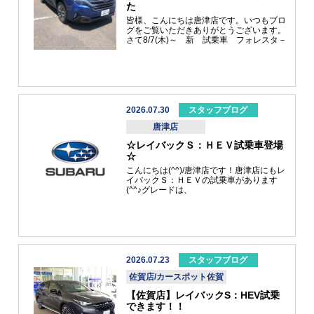
た
所有権解除について
アフターサービス
皆様、こんにちは唐津店です。いつもブロ
グをご覧いただきありがとうございます。
さて8/7(木)～ 新 試乗車 フォレスタ－
PremiumEX が入りました(^^♪外装色は
ﾃﾞｲﾌﾞﾚｲｸﾌﾞﾙ-・ﾊﾟｰﾙです。かっこいいです
よね(^^♪ ぜひ試乗にお越しください
(^_-)-☆それからお休みに唐津のとんかつ
ハウスさんに行ってきました。ハ－モニ－
とんかつ頂きました(^^)/ア－モンドのころ
もあげで、パリパリさくさく美味しかった
2026.07.30
スタッフブログ
です～(^^♪最後に唐津店 8/8~8/9も元気
唐津店
に営業してます(^^)/お買い得情報もござい
ますので詳しくはスタッフまでよろしくお
☆レイバックＳ：ＨＥＶ試乗車登場
願い致します。
☆
こんにちは(^^)/唐津店です！唐津店にもレ
イバックＳ：ＨＥＶの試乗車があります
(^^♪グレードは、
Premium S:HEV EX色は、アイスシルバ
ーメタリックとなっております。 カッコ
いいですねー(^_-)-☆試乗に来て、体験
してくださいね(^^)/そして！！！！皆様
にお知らせがあります！！！！２０２６
年９月１日からクレジットのユーザー手
数料率の改定をいたします('ω')現行＋
2026.07.23
スタッフブログ
１．０％の引き上げとなります！！！な
佐賀店/カースポット佐賀
ので、今のうちに検討されてはいかがで
しょうか？？？詳しくはスタッフまでお
【佐賀店】レイバックS：HEV試乗
声かけ下さい(*^-^*)皆さま！ご来店お待
できます！！
ちしております(^^)/ ・・・コンビニの