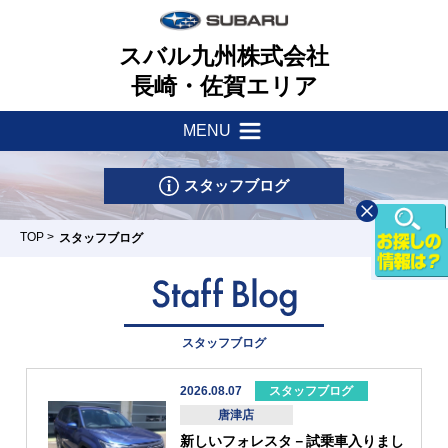
スバル九州株式会社
長崎・佐賀エリア
MENU
新着情報
会社案内
スタッフブログ
サポート・他
健康経営理念
TOP
>
スタッフブログ
店舗一覧
一つのいのちプロジェクト
車検・点検はマイスバルへ
リース&クレジット
新車情報
採用情報
スタッフブログ
パーツ・アクセサリー
U-Car情報
お問い合わせ
2026.08.07
スタッフブログ
スバル自動車保険
諌早店
佐賀店/カー
武雄店
唐津店
長崎時津店
唐津店
スポット佐賀
試乗車情報
リコール
新しいフォレスタ－試乗車入りまし