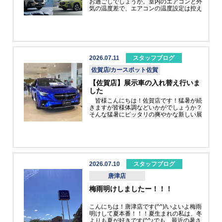
お過ごしでしょうか。室内のエアコンと外
示車兼試乗車のご案内＞Premium S:HEV
気の温度差で、エアコンの温度設定は控え
Black Selection クリスタルブラック・シ
めに、現行モデルのクロストレックは、
リカ S:HEV 専用のフロントマスクデザイ
2026年9月14日（月）をもって、新規注文
ンです。精悍で引き締まった印象を受けま
受付を終了致します。 また、現行モデル
すね(^^)/7月25日からは、２週間限定で試
を以って2.0Lエンジン車(e-BOXER)の販売
乗チャレンジを実施中です！！チャレンジ
を終了いたします。 ※生産可能台数には
いただいた方は、ぶつからない!?ミニカー
限りがあるため、ご好評をいただいた場合
をプレゼント！！数に限りがございますの
は9月14日以前に新規注文受付を終了する
2026.07.11
スタッフブログ
で、お早めのご来店を！！ 最後に、レイ
場合があります。
ご了承ください。
バック ストロングハイブリッド発売記念
佐賀店/カースポット佐賀
で、購入資金50万円があたるキャンペー
【佐賀店】展示車の入れ替え行いま
ンを実施中です！！皆様のご応募、ご来店
をスタッフ一同心よりお待ちしておりま
した
す！！
皆様こんにちは！佐賀店です！猛暑が続
きますが皆様体調などいかがでしょうか？
そんな猛暑にピッタリの爽やかな新しい展
示車をお迎えしました！それがこちら！
LEVORG STI R-Black Limited WRブル
ー・パール爽やかなブルーで涼しくなりま
すね♪特別装備のRECAROシートがカッコ
いいですねー♪リヤのエンブレム シンメ
トリカルAWD LEVORGがラスターブラ
ック塗装でキリッとしてカッコいい！！実
2026.07.10
スタッフブログ
はこの車両・・・買えちゃうんです！！
唐津店
早めの納車ご希望のお客様！！今がチャン
スです！！詳しくは店舗スタッフへお問い
梅雨明けしましたー！！！
合わせください。猛暑の中でも佐賀店はい
つでも元気に営業中です！！
こんにちは！唐津店です(^^)/いよいよ梅雨
明けして夏本番！！！夏生まれの私は、冬
よりも夏が好きです(^^♪でも、最近の暑さ