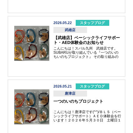
動車です(^^♪
2026.05.22
スタッフブログ
武雄店
【武雄店】ベーシックライフサポー
ト・AED体験会のお知らせ
こんにちは！スバル九州 武雄店です。
SUBARUが取り組んでいる『一つのいの
ちいのちプロジェクト』 その取り組みの
一環として、武雄店でBLS（ベーシックラ
イフサポート）AED体験会を実施します。
日時：２０２６年５月３１日（日）１１：
００～１２：００場所：武雄店ショールー
ム皆さま、いざというときのために、ＡＥ
Ｄ操作方法を学んでみませんか？ご興味が
少しでもある方は、武雄店スタッフまでご
2026.05.21
スタッフブログ
連絡ください。よろしくお願いいたしま
唐津店
す。※体験会ご参加の方にささやかなプレ
ゼントもご準備しております。さて、話は
一つのいのちプロジェクト
変わりますが、５月１０日まで開催され
た、田中達也さんの「ミニチュアライフ展
２」へ行ってきました♪こちらは実物の立
こんにちは！唐津店です(^^)/ＢＬＳ（ベー
体作品です。 おすシティー、よーく見る
シックライフサポート）ＡＥＤ体験会を行
と身近なもので作られていて面白かったで
います！２０２６年５月３０日 土曜日１
す！ ご当地作品『佐賀し求めていた逸
３時３０分から１４時３０分まで唐津店シ
品』貝を見立てて、きれいに色付けしてあ
ョールーム内で行います。 参加者募集し
り、本物の焼き物のようでした。またブロ
てますので、スタッフまでお声かけ、ご連