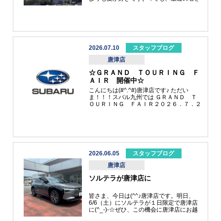
は異常な暑さなので、皆様！！！熱中症に
気を付けてくださいね！《熱中症予防の為
の行動》・室内でエアコンをしようするな
ど涼しい環境で過ごしましょう。・こまめ
に休息をとり水分、塩分補給をしましょ
う。・涼しい環境以外では原則運動をしな
いようにしましょう。・高齢者や乳幼児な
2026.07.10
スタッフブログ
ど熱中症になりやすい人が涼しい環境で過
唐津店
ごせているか確認しましょう。・イベント
の主催者などは熱中症対策が徹底できてい
☆ＧＲＡＮＤ ＴＯＵＲＩＮＧ Ｆ
るか確認し、難しい場合はイベントの中止
ＡＩＲ 開催中☆
や延期を判断しましょう。そしてスバルの
お店では、エアコン効いてます(^_-)-☆ド
こんにちは(#^.^#)唐津店です♪ ただい
リンクもあります(^_-)-☆私もいます(^_-)-
ま！！！スバル九州では ＧＲＡＮＤ Ｔ
☆カフェ気分で立ち寄って下さい(^^)/梅雨
ＯＵＲＩＮＧ ＦＡＩＲ２０２６．７．２
明けしたので、紫陽花から向日葵へディス
(火)－７．２０(月) 開催中です☆ 唐津へお
プレイ変更しました(^^♪お店の中も夏仕様
越しの際は立ち寄って下さい(^^)/呼子のイ
になってます(^^♪遊びに来てください☆ ご
カを食べる前に☆食べた後にでも！！！お
来店お待ちしております(#^.^#)
待ちしております。このスバルの看板が目
印です(^_-)-☆ ご来場お待ちしております
(#^.^#)
2026.06.05
スタッフブログ
唐津店
ソルテラが唐津店に
皆さま、今日は(^^♪唐津店です。明日、
6/6（土）にソルテラが１日限定で唐津店
に(^_-)-☆ぜひ、この機会に唐津店にお越
しくださいませ。スタイリッシュな電気自