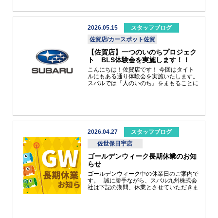
グご覧いただけたら幸いです。
絡お待ちしております(#^.^#) 参加プレゼ
ントがあります。 『屋久杉ストラップ』
可愛いですね(^^♪ いのちを守るために取り
組む人たちを応援し、共に歩む『一つのい
2026.05.15
スタッフブログ
のちプロジェクト』を全国のＳＵＢＡＲＵ
佐賀店/カースポット佐賀
販売特約店と一緒に進めています。大切な
人を守りたい、美しい自然を守りたい。そ
【佐賀店】一つのいのちプロジェク
の想いがあれば、あなたもプロジェクトの
ト BLS体験会を実施します！！
一員です。
こんにちは！佐賀店です！ 今回はタイト
ルにもある通り体験会を実施いたします。
スバルでは『人のいのち』をまもることに
力を尽くす人々と『自然のいのち』自然と
いう豊かなフィールドを守る人々を応援し
ています。その活動名が『一つのいのちプ
ロジェクト』といいます。今回は『人のい
のち』を守る人々の一般社団法人 大分ラ
イフセービング協会ご協力のもと、より身
近で起こりうる事故で対応する為『ベーシ
2026.04.27
スタッフブログ
ックライフサポート講習』を開催いたしま
佐世保日宇店
す。開催期間はこちら！！ 唐津店、武雄
店、佐賀店にて開催します。ご参加いただ
ゴールデンウィーク長期休業のお知
いた方には、屋久杉ストラップをプレゼン
らせ
トいたします！！皆様いざというときに役
に立つ講習ですのでぜひご参加ください。
ゴールデンウィーク中の休業日のご案内で
スタッフ一同お待ちしております。
す。 誠に勝手ながら、スバル九州株式会
社は下記の期間、休業とさせていただきま
す。 大変ご不便をおかけいたしますが、
何卒ご理解賜りますようお願い申し上げま
す。 【休業期間】 2026年４月28日
（火）～ 5月６日（水） ※事故・故障な