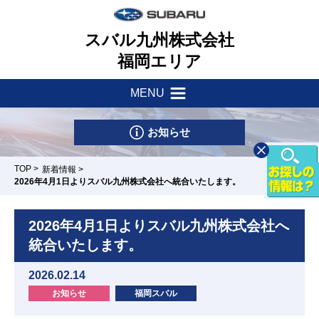
スバル九州株式会社
福岡エリア
MENU
新着情報
会社案内
お知らせ
サポート・他
健康経営理念
TOP
>
新着情報
>
2026年4月1日よりスバル九州株式会社へ統合いたします。
店舗一覧
社会貢献活動
車検・点検はマイスバルへ
2026年4月1日よりスバル九州株式会社へ
リース&クレジット
新車情報
採用情報
統合いたします。
パーツ・アクセサリー
U-Car情報
2026.02.14
お問い合わせ
スバル自動車保険
八幡店
行橋店
飯塚店
福間店
新宮店/カー
お知らせ
福岡スバル
スポット新宮
試乗車情報
リコール